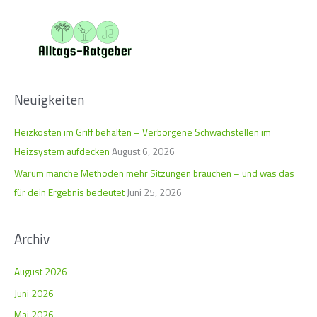
c
h
e
n
n
Neuigkeiten
a
c
Heizkosten im Griff behalten – Verborgene Schwachstellen im
h
Heizsystem aufdecken
August 6, 2026
:
Warum manche Methoden mehr Sitzungen brauchen – und was das
für dein Ergebnis bedeutet
Juni 25, 2026
Archiv
August 2026
Juni 2026
Mai 2026