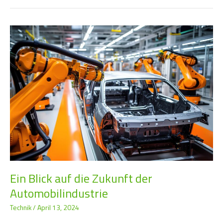
Ein
Blick
auf
die
Zukunft
der
Automobilindustrie
Ein Blick auf die Zukunft der
Automobilindustrie
Technik
/
April 13, 2024