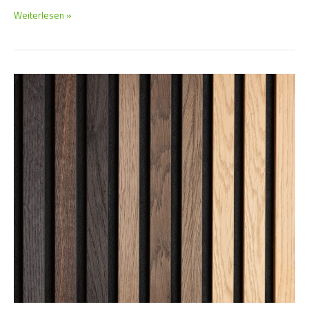
Weiterlesen »
So
klingt
Raumgestaltung:
Akustische
Vorteile
von
Wandpaneelen