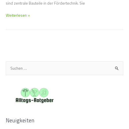
sind zentrale Bauteile in der Fördertechnik. Sie
Weiterlesen »
S
u
c
h
e
n
n
Neuigkeiten
a