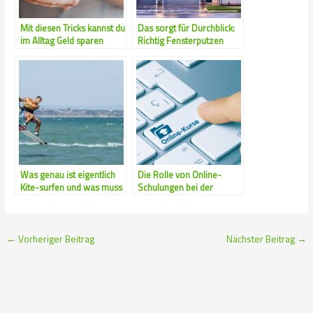
Mit diesen Tricks kannst du
Das sorgt für Durchblick:
im Alltag Geld sparen
Richtig Fensterputzen
Was genau ist eigentlich
Die Rolle von Online-
Kite-surfen und was muss
Schulungen bei der
man darüber wissen
Prävention von Datenlecks
←
Vorheriger Beitrag
Nächster Beitrag
→