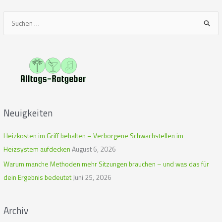
S
u
c
h
e
n
n
Neuigkeiten
a
c
Heizkosten im Griff behalten – Verborgene Schwachstellen im
h
Heizsystem aufdecken
August 6, 2026
:
Warum manche Methoden mehr Sitzungen brauchen – und was das für
dein Ergebnis bedeutet
Juni 25, 2026
Archiv