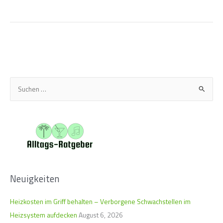
S
u
c
h
e
n
n
Neuigkeiten
a
c
Heizkosten im Griff behalten – Verborgene Schwachstellen im
h
Heizsystem aufdecken
August 6, 2026