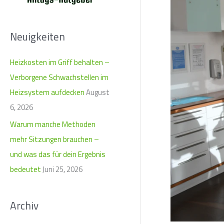
e
Zahnfehlstellun
n
n
Neuigkeiten
a
Heizkosten im Griff behalten –
c
Verborgene Schwachstellen im
h
Heizsystem aufdecken
August
:
6, 2026
Warum manche Methoden
mehr Sitzungen brauchen –
und was das für dein Ergebnis
bedeutet
Juni 25, 2026
Archiv