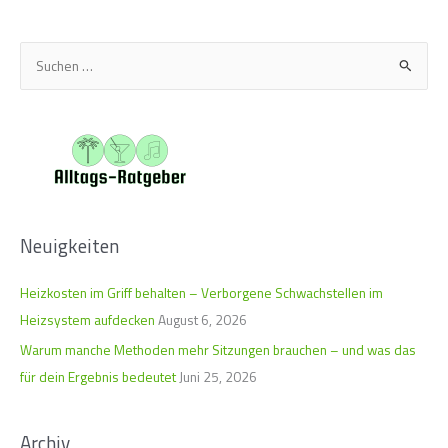
S
u
c
h
e
n
n
Neuigkeiten
a
c
Heizkosten im Griff behalten – Verborgene Schwachstellen im
h
Heizsystem aufdecken
August 6, 2026
:
Warum manche Methoden mehr Sitzungen brauchen – und was das
für dein Ergebnis bedeutet
Juni 25, 2026
Archiv