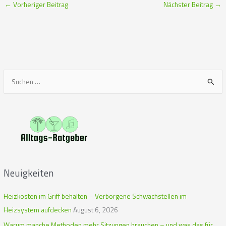
←
Vorheriger Beitrag
Nächster Beitrag
→
S
u
c
h
e
n
n
Neuigkeiten
a
c
Heizkosten im Griff behalten – Verborgene Schwachstellen im
h
Heizsystem aufdecken
August 6, 2026
:
Warum manche Methoden mehr Sitzungen brauchen – und was das für