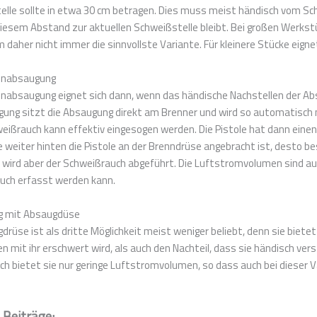
lle sollte in etwa 30 cm betragen. Dies muss meist händisch vom Sc
iesem Abstand zur aktuellen Schweißstelle bleibt. Bei großen Werkstü
daher nicht immer die sinnvollste Variante. Für kleinere Stücke eignet
lenabsaugung
enabsaugung eignet sich dann, wenn das händische Nachstellen der A
ung sitzt die Absaugung direkt am Brenner und wird so automatisch mi
eißrauch kann effektiv eingesogen werden. Die Pistole hat dann eine
 weiter hinten die Pistole an der Brenndrüse angebracht ist, desto 
 wird aber der Schweißrauch abgeführt. Die Luftstromvolumen sind au
uch erfasst werden kann.
g mit Absaugdüse
drüse ist als dritte Möglichkeit meist weniger beliebt, denn sie biet
n mit ihr erschwert wird, als auch den Nachteil, dass sie händisch ve
ch bietet sie nur geringe Luftstromvolumen, so dass auch bei dieser V
 Beiträge: