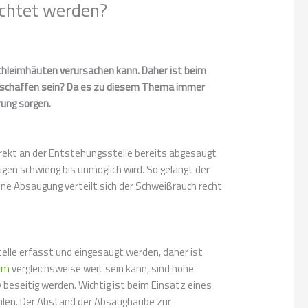
achtet werden?
hleimhäuten verursachen kann. Daher ist beim
beschaffen sein? Da es zu diesem Thema immer
rung sorgen.
rekt an der Entstehungsstelle bereits abgesaugt
ugen schwierig bis unmöglich wird. So gelangt der
ne Absaugung verteilt sich der Schweißrauch recht
elle erfasst und eingesaugt werden, daher ist
rm
vergleichsweise weit sein kann, sind hohe
eseitig werden. Wichtig ist beim Einsatz eines
hlen. Der Abstand der Absaughaube zur