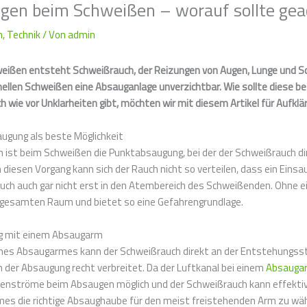
gen beim Schweißen – worauf sollte ge
n
,
Technik
/ Von
admin
eißen entsteht Schweißrauch, der Reizungen von Augen, Lunge und Sc
nellen Schweißen eine Absauganlage unverzichtbar. Wie sollte diese 
h wie vor Unklarheiten gibt, möchten wir mit diesem Artikel für Aufklä
ugung als beste Möglichkeit
 ist beim Schweißen die Punktabsaugung, bei der der Schweißrauch di
h diesen Vorgang kann sich der Rauch nicht so verteilen, dass ein Einsa
ch auch gar nicht erst in den Atembereich des Schweißenden. Ohne ei
m gesamten Raum und bietet so eine Gefahrengrundlage.
g mit einem Absaugarm
ines Absaugarmes kann der Schweißrauch direkt an der Entstehungsst
 der Absaugung recht verbreitet. Da der Luftkanal bei einem
Absauga
enströme beim Absaugen möglich und der Schweißrauch kann effektiv b
es die richtige Absaughaube für den meist freistehenden Arm zu wä