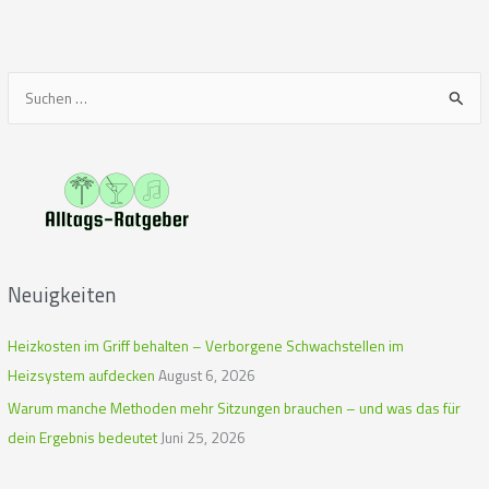
S
u
c
h
e
n
n
Neuigkeiten
a
c
Heizkosten im Griff behalten – Verborgene Schwachstellen im
h
Heizsystem aufdecken
August 6, 2026
:
Warum manche Methoden mehr Sitzungen brauchen – und was das für
dein Ergebnis bedeutet
Juni 25, 2026