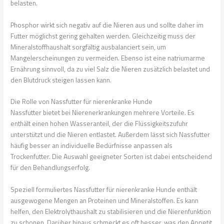
belasten.
Phosphor wirkt sich negativ auf die Nieren aus und sollte daher im
Futter möglichst gering gehalten werden. Gleichzeitig muss der
Mineralstoffhaushalt sorgfältig ausbalanciert sein, um
Mangelerscheinungen zu vermeiden. Ebenso ist eine natriumarme
Ernährung sinnvoll, da zu viel Salz die Nieren zusätzlich belastet und
den Blutdruck steigen lassen kann.
Die Rolle von Nassfutter für nierenkranke Hunde
Nassfutter bietet bei Nierenerkrankungen mehrere Vorteile. Es
enthält einen hohen Wasseranteil, der die Flüssigkeitszufuhr
unterstützt und die Nieren entlastet. Außerdem lässt sich Nassfutter
häufig besser an individuelle Bedürfnisse anpassen als
Trockenfutter. Die Auswahl geeigneter Sorten ist dabei entscheidend
für den Behandlungserfolg.
Speziell formuliertes Nassfutter für nierenkranke Hunde enthält
ausgewogene Mengen an Proteinen und Mineralstoffen. Es kann
helfen, den Elektrolythaushalt zu stabilisieren und die Nierenfunktion
zu schonen. Darüber hinaus schmeckt es oft besser, was den Appetit