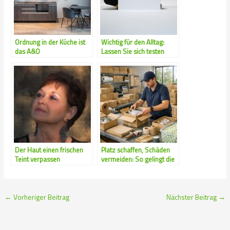
Ordnung in der Küche ist
Wichtig für den Alltag:
das A&O
Lassen Sie sich testen
Der Haut einen frischen
Platz schaffen, Schäden
Teint verpassen
vermeiden: So gelingt die
perfekte Verpackung für
jeden Versand
←
Vorheriger Beitrag
Nächster Beitrag
→