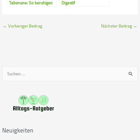
Talismane: So beruhigen
Digestif
uns Gegenstände
←
Vorheriger Beitrag
Nächster Beitrag
→
S
u
c
h
e
n
n
Neuigkeiten
a