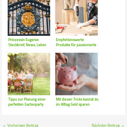
Prinzessin Eugenie:
Empfehlenswerte
Steckbrief, News, Leben
Produkte für passionierte
Heimwerker
Tipps zur Planung einer
Mit diesen Tricks kannst du
perfekten Gartenparty
im Alltag Geld sparen
←
Vorheriger Beitrag
Nächster Beitrag
→