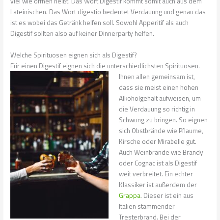
viel wie öffnen heißt. Das Wort Digestif kommt somit auch aus dem
Lateinischen. Das Wort digestio bedeutet Verdauung und genau das
ist es wobei das Getränk helfen soll. Sowohl Apperitif als auch
Digestif sollten also auf keiner Dinnerparty helfen.
Welche Spirituosen eignen sich als Digestif?
Für einen Digestif eignen sich die unterschiedlichsten Spirituosen.
Ihnen allen gemeinsam ist,
dass sie meist einen hohen
Alkoholgehalt aufweisen, um
die Verdauung so richtig in
Schwung zu bringen. So eignen
sich Obstbrände wie Pflaume,
Kirsche oder Mirabelle gut.
Auch Weinbrände wie Brandy
oder Cognac ist als Digestif
weit verbreitet. Ein echter
Klassiker ist außerdem der
Grappa
. Dieser ist ein aus
Italien stammender
Tresterbrand. Bei der