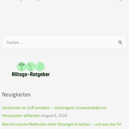
S
u
c
h
e
n
n
Neuigkeiten
a
c
Heizkosten im Griff behalten – Verborgene Schwachstellen im
h
Heizsystem aufdecken
August 6, 2026
:
Warum manche Methoden mehr Sitzungen brauchen – und was das für