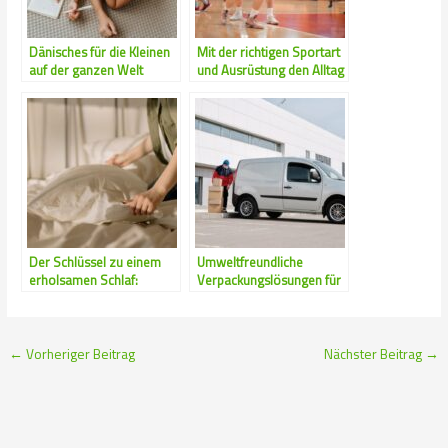
Dänisches für die Kleinen
Mit der richtigen Sportart
auf der ganzen Welt
und Ausrüstung den Alltag
ausbalancieren
Der Schlüssel zu einem
Umweltfreundliche
erholsamen Schlaf:
Verpackungslösungen für
Qualität und Komfort
den Alltag
vereint
←
Vorheriger Beitrag
Nächster Beitrag
→