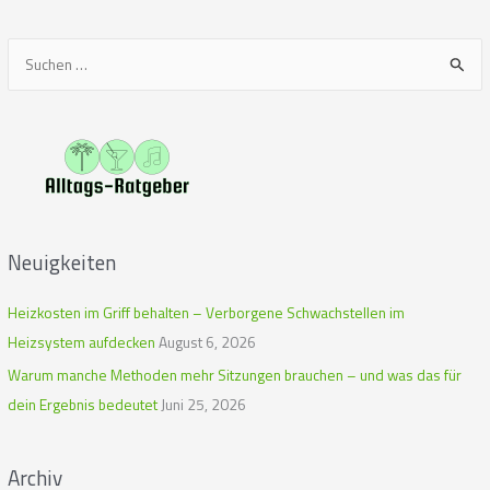
S
u
c
h
e
n
n
Neuigkeiten
a
c
Heizkosten im Griff behalten – Verborgene Schwachstellen im
h
Heizsystem aufdecken
August 6, 2026
:
Warum manche Methoden mehr Sitzungen brauchen – und was das für
dein Ergebnis bedeutet
Juni 25, 2026
Archiv