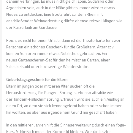
daheim verbringen. Es muss nicht gleich Japan, Südafrika oder
Argentinien sein, auch in der Nähe gibt es immer wieder etwas
Neues zu entdecken. Eine Bootsfahrt auf dem Rhein mit
anschließender
Weinverkostung
dürfte ebenso reizvoll klingen wie
der Kurzurlaub am Gardasee.
Reicht es nicht für einen Urlaub, dann ist die Theaterkarte für zwei
Personen ein schönes Geschenk für die Großeltern. Alternativ
können Senioren immer etwas Nützliches gebrauchen. Ein
neues
Gartenscheren-Set
für den heimischen Garten, einen
Schaukelstuhl oder hochwertige
Wanderstöcke
.
Geburtstagsgeschenk für die Eltern
Eltern im jungen oder mittleren Alter suchen oft die
Herausforderung. Ein
Bungee-Sprung
ist ebenso attraktiv wie
der
Tandem-Fallschirmsprung
. Erfreuen wird sie auch ein Ausflug an
einen Ort, an dem sie sich kennengelernt haben oder schon immer
hin wollten, es aber aus irgendeinem Grund nie geschafft haben.
In den mittleren Jahren hilft die
Sinneserweiterung
durch einen
Yoga-
Kurs
. Schließlich muss der Körper fit bleiben. Wer die letzten