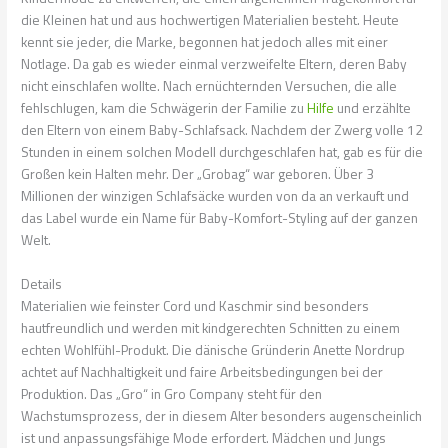
die Kleinen hat und aus hochwertigen Materialien besteht. Heute
kennt sie jeder, die Marke, begonnen hat jedoch alles mit einer
Notlage. Da gab es wieder einmal verzweifelte Eltern, deren Baby
nicht einschlafen wollte. Nach ernüchternden Versuchen, die alle
fehlschlugen, kam die Schwägerin der Familie zu
Hilfe
und erzählte
den Eltern von einem Baby-Schlafsack. Nachdem der Zwerg volle 12
Stunden in einem solchen Modell durchgeschlafen hat, gab es für die
Großen kein Halten mehr. Der „Grobag“ war geboren. Über 3
Millionen der winzigen Schlafsäcke wurden von da an verkauft und
das Label wurde ein Name für Baby-Komfort-Styling auf der ganzen
Welt.
Details
Materialien wie feinster Cord und Kaschmir sind besonders
hautfreundlich und werden mit kindgerechten Schnitten zu einem
echten Wohlfühl-Produkt. Die dänische Gründerin Anette Nordrup
achtet auf Nachhaltigkeit und faire Arbeitsbedingungen bei der
Produktion. Das „Gro“ in Gro Company steht für den
Wachstumsprozess, der in diesem Alter besonders augenscheinlich
ist und anpassungsfähige Mode erfordert. Mädchen und Jungs