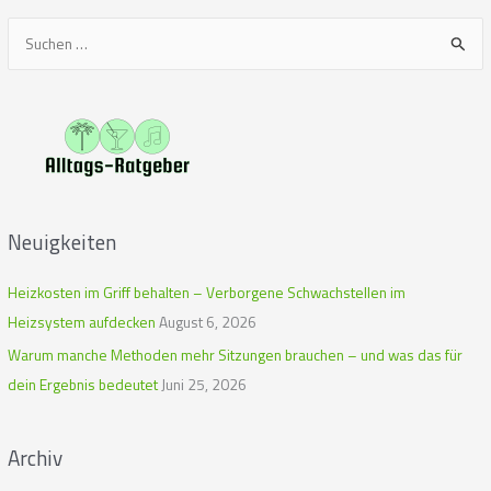
S
u
c
h
e
n
n
Neuigkeiten
a
c
Heizkosten im Griff behalten – Verborgene Schwachstellen im
h
Heizsystem aufdecken
August 6, 2026
:
Warum manche Methoden mehr Sitzungen brauchen – und was das für
dein Ergebnis bedeutet
Juni 25, 2026
Archiv