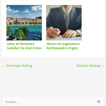
meistern: So gelingt es
Leben am Bodensee:
Warum ein zugelassener
Genießen Sie einen hohen
Rechtsanwalt in Ungarn
Lebensstandard
unverzichtbar ist
←
Vorheriger Beitrag
Nächster Beitrag
→
S