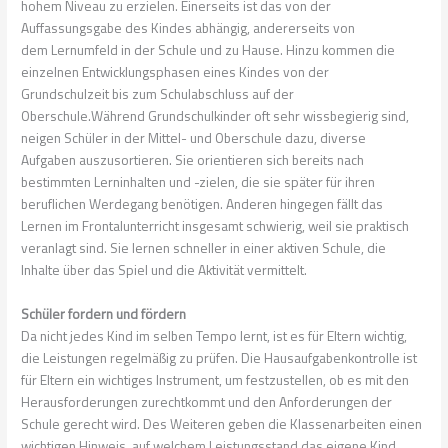
hohem Niveau zu erzielen. Einerseits ist das von der
Auffassungsgabe des Kindes abhängig, andererseits von
dem
Lernumfeld
in der Schule und zu Hause. Hinzu kommen die
einzelnen Entwicklungsphasen eines Kindes von der
Grundschulzeit
bis zum Schulabschluss auf der
Oberschule.Während
Grundschulkinder
oft sehr wissbegierig sind,
neigen Schüler in der Mittel- und Oberschule dazu, diverse
Aufgaben
auszusortieren
. Sie orientieren sich bereits nach
bestimmten
Lerninhalten
und -zielen, die sie später für ihren
beruflichen Werdegang benötigen. Anderen hingegen fällt das
Lernen im
Frontalunterricht
insgesamt schwierig, weil sie praktisch
veranlagt sind. Sie lernen schneller in einer aktiven Schule, die
Inhalte über das Spiel und die Aktivität vermittelt.
Schüler fordern und fördern
Da nicht jedes Kind im selben Tempo lernt, ist es für Eltern wichtig,
die Leistungen regelmäßig zu prüfen. Die
Hausaufgabenkontrolle
ist
für Eltern ein wichtiges Instrument, um festzustellen, ob es mit den
Herausforderungen zurechtkommt und den Anforderungen der
Schule gerecht wird. Des Weiteren geben die
Klassenarbeiten
einen
wichtigen Hinweis, auf welchem
Leistungsstand
das eigene Kind