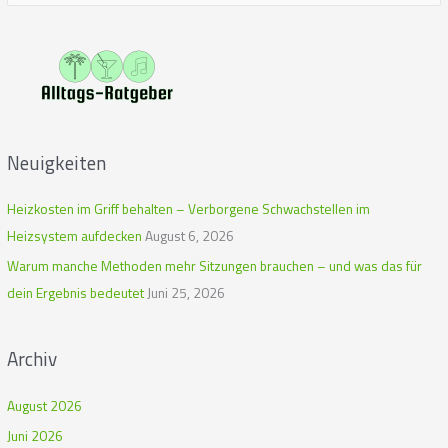
u
c
h
e
n
n
Neuigkeiten
a
c
Heizkosten im Griff behalten – Verborgene Schwachstellen im
h
Heizsystem aufdecken
August 6, 2026
:
Warum manche Methoden mehr Sitzungen brauchen – und was das für
dein Ergebnis bedeutet
Juni 25, 2026
Archiv
August 2026
Juni 2026